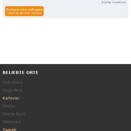
Küche: kroatisch
Partyservice anfragen
catering service request
BELIEBTE ORTE
Crikvenica
Duga Resa
Karlovac
Otočac
Ravna Gora
Vrbovsko
Zagreb