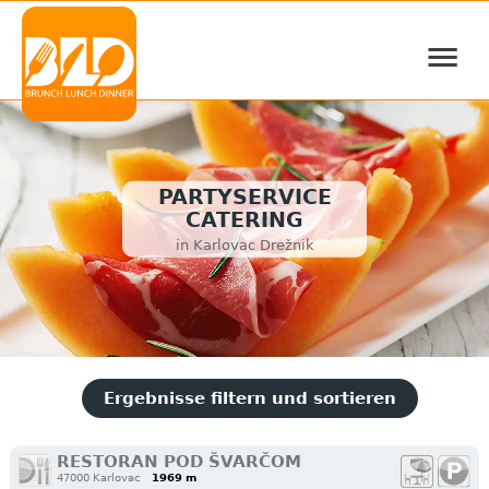
≡
PARTYSERVICE
CATERING
in Karlovac Drežnik
Ergebnisse filtern und sortieren
RESTORAN POD ŠVARČOM
47000 Karlovac
1969 m