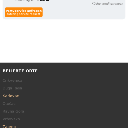
10000 Zagreb
2360 m
Küche: mediterranean
Partyservice anfragen
catering service request
BELIEBTE ORTE
Crikvenica
Duga Resa
Karlovac
Otočac
Ravna Gora
Vrbovsko
Zagreb