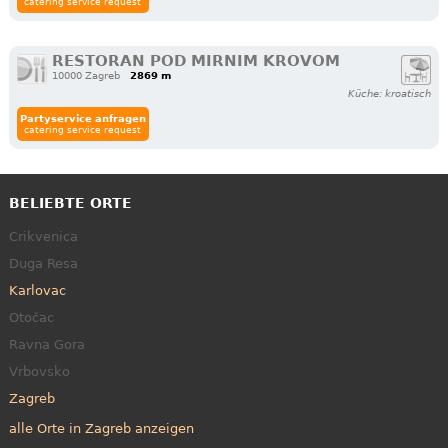
catering service request
RESTORAN POD MIRNIM KROVOM
10000 Zagreb
2869 m
Küche: kroatisch
Partyservice anfragen
catering service request
BELIEBTE ORTE
Crikvenica
Duga Resa
Karlovac
Otočac
Ravna Gora
Vrbovsko
Zagreb
alle Orte in Zagreb anzeigen