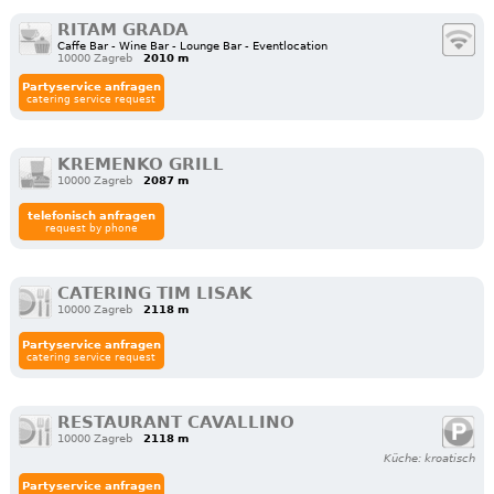
RITAM GRADA
Caffe Bar - Wine Bar - Lounge Bar - Eventlocation
10000 Zagreb
2010 m
Partyservice anfragen
catering service request
KREMENKO GRILL
10000 Zagreb
2087 m
telefonisch anfragen
request by phone
CATERING TIM LISAK
10000 Zagreb
2118 m
Partyservice anfragen
catering service request
RESTAURANT CAVALLINO
10000 Zagreb
2118 m
Küche: kroatisch
Partyservice anfragen