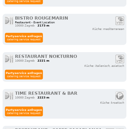
catering service request
BISTRO ROUGEMARIN
Restaurant - Event Location
10000 Zagreb
2173 m
Küche: mediterranean
Partyservice anfragen
catering service request
RESTAURANT NOKTURNO
10000 Zagreb
2221 m
Küche: italienisch, asiatisch
Partyservice anfragen
catering service request
TIME RESTAURANT & BAR
10000 Zagreb
2223 m
Küche: kroatisch
Partyservice anfragen
catering service request