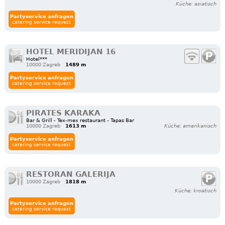
Küche: asiatisch
Partyservice anfragen
catering service request
HOTEL MERIDIJAN 16
Hotel***
10000 Zagreb
1489 m
Partyservice anfragen
catering service request
PIRATES KARAKA
Bar & Grill - Tex-mex restaurant - Tapas Bar
10000 Zagreb
1613 m
Küche: amerikanisch
Partyservice anfragen
catering service request
RESTORAN GALERIJA
10000 Zagreb
1818 m
Küche: kroatisch
Partyservice anfragen
catering service request