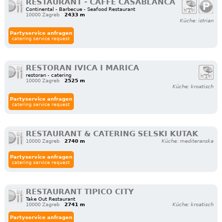
RESTAURANT - CAFFE CASABLANCA
Continental - Barbecue - Seafood Restaurant
10000 Zagreb
2433 m
Küche: istrian
Partyservice anfragen
catering service request
RESTORAN IVICA I MARICA
restoran - catering
10000 Zagreb
2525 m
Küche: kroatisch
Partyservice anfragen
catering service request
RESTAURANT & CATERING SELSKI KUTAK
10000 Zagreb
2740 m
Küche: mediteranska
Partyservice anfragen
catering service request
RESTAURANT TIPICO CITY
Take Out Restaurant
10000 Zagreb
2741 m
Küche: kroatisch
Partyservice anfragen